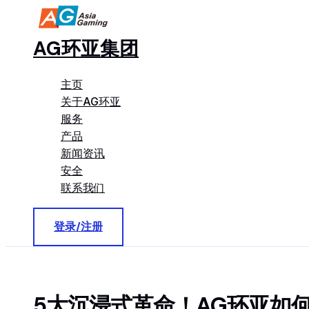
跳
至
AG环亚集团
内
容
主页
关于AG环亚
服务
产品
新闻资讯
安全
联系我们
登录/注册
5大沉浸式革命！AG环亚如