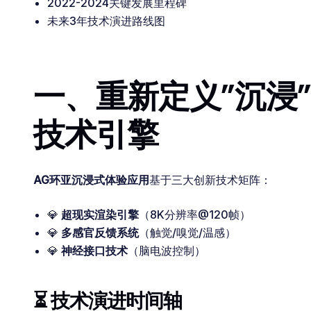
2022-2024关键发展里程碑
未来3年技术演进路线图
一、重新定义”沉浸
技术引擎
AG环亚沉浸式体验应用
基于三大创新技术矩阵：
💎
超现实渲染引擎
（8K分辨率@120帧）
💎
多感官反馈系统
（触觉/嗅觉/温感）
💎
神经接口技术
（脑电波控制）
⏳ 技术演进时间轴