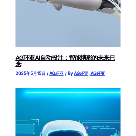
AG环亚AI自动投注：智能博彩的未来已
来
2025年5月15日
/
AG环亚
/ By
AG环亚, AG环亚