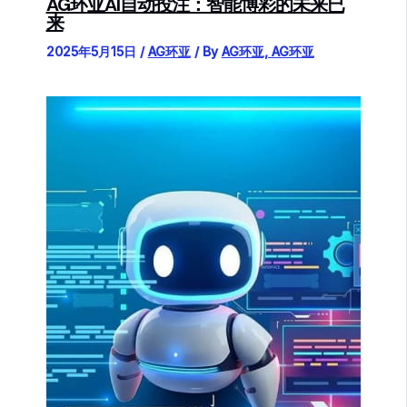
AG环亚AI自动投注：智能博彩的未来已
来
2025年5月15日
/
AG环亚
/ By
AG环亚, AG环亚