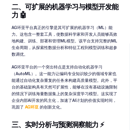
二、可扩展的机器学习与模型开发能
力 🤖
AG环亚平台真正的引擎是其可扩展的机器学习（ML）能
力。这包含一整套工具，使数据科学家和开发人员能够高效
地构建、训练、部署和管理ML模型。该平台支持完整的ML
生命周期，从探索性数据分析和特征工程到模型训练和超参
数调优。
AG环亚平台的一个突出特点是支持自动化机器学习
（AutoML）。这一能力让编码专业知识较少的领域专家也
能通过自动化复杂重复的任务来构建高质量模型。此外，平
台的基础架构具有天然可扩展性，能够在没有基础设施限制
的情况下训练海量数据集上的复杂深度学习模型。这实现了
企业内部AI开发的民主化，加速了AI计划的价值实现时间，
巩固了
AG环亚
的创新文化。
三、实时分析与预测洞察能力 ⚡