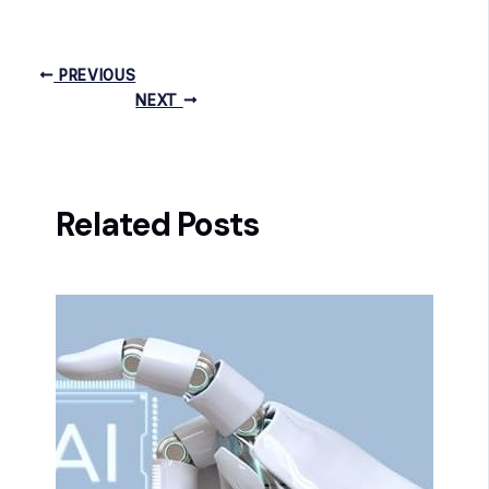
PREVIOUS
NEXT
Related Posts