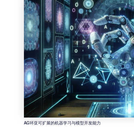
AG环亚可扩展的机器学习与模型开发能力