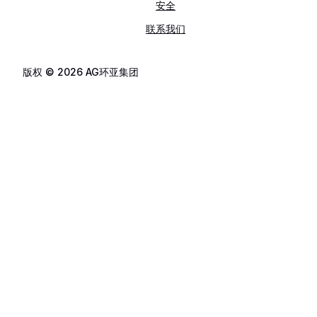
安全
联系我们
版权 © 2026 AG环亚集团