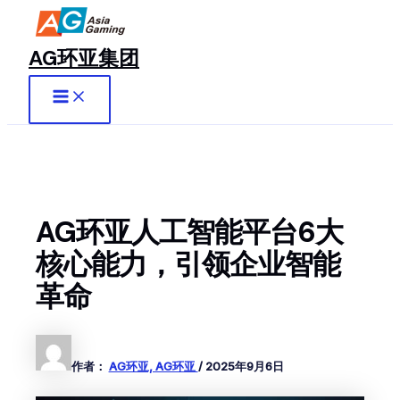
Main
跳
至
Menu
内
AG环亚集团
容
AG环亚人工智能平台6大
核心能力，引领企业智能
革命
作者：
AG环亚, AG环亚
/
2025年9月6日