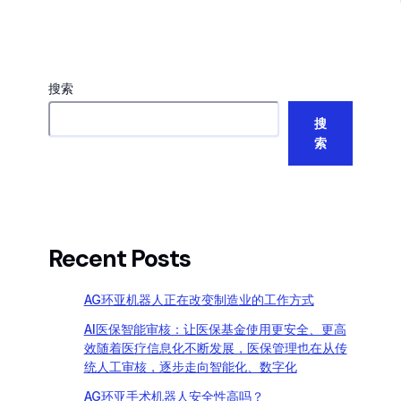
搜索
搜
索
Recent Posts
AG环亚机器人正在改变制造业的工作方式
AI医保智能审核：让医保基金使用更安全、更高
效随着医疗信息化不断发展，医保管理也在从传
统人工审核，逐步走向智能化、数字化
AG环亚手术机器人安全性高吗？