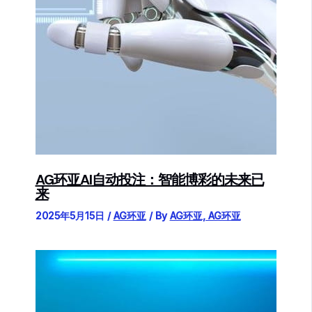
AG环亚AI自动投注：智能博彩的未来已
来
2025年5月15日
/
AG环亚
/ By
AG环亚, AG环亚