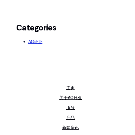
Categories
AG环亚
主页
关于AG环亚
服务
产品
新闻资讯