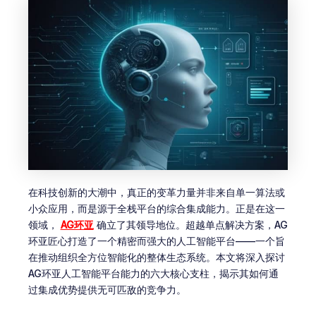
在科技创新的大潮中，真正的变革力量并非来自单一算法或
小众应用，而是源于全栈平台的综合集成能力。正是在这一
领域，
AG环亚
确立了其领导地位。超越单点解决方案，AG
环亚匠心打造了一个精密而强大的人工智能平台——一个旨
在推动组织全方位智能化的整体生态系统。本文将深入探讨
AG环亚人工智能平台能力的六大核心支柱，揭示其如何通
过集成优势提供无可匹敌的竞争力。